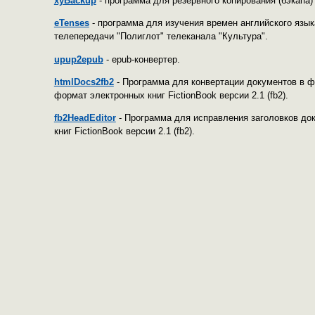
xyBackup
- программа для резервного копирования (бэкапа)
eTenses
- программа для изучения времен английского язык
телепередачи "Полиглот" телеканала "Культура".
upup2epub
- epub-конвертер.
htmlDocs2fb2
- Программа для конвертации документов в фо
формат электронных книг FictionBook версии 2.1 (fb2).
fb2HeadEditor
- Программа для исправления заголовков до
книг FictionBook версии 2.1 (fb2).